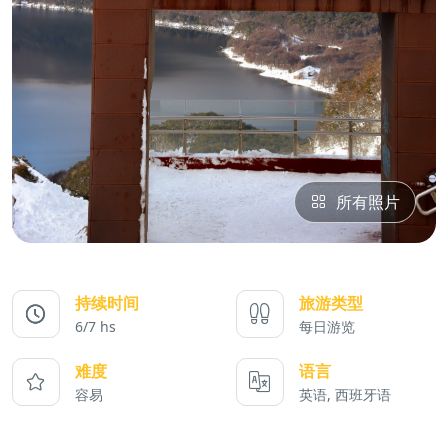
所有照片
持续时间
旅游类型
6/7 hs
每日游览
难度
语言
容易
英语, 西班牙语