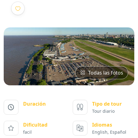
Todas las fotos
Duración
Tipo de tour
Tour diario
Dificultad
Idiomas
facil
English, Español