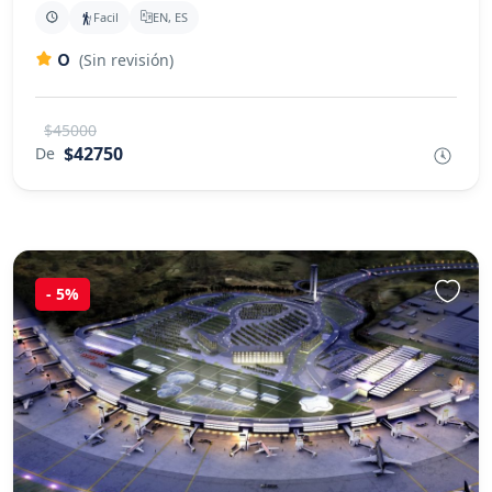
Facil
EN, ES
0
(Sin revisión)
$45000
$42750
De
-
5%