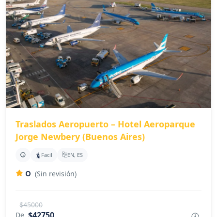
Traslados Aeropuerto – Hotel Aeroparque
Jorge Newbery (Buenos Aires)
Facil
EN, ES
0
(Sin revisión)
$45000
$42750
De