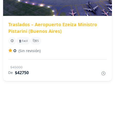
Traslados – Aeropuerto Ezeiza Ministro
Pistarini (Buenos Aires)
Facil
ES
0
(Sin revisión)
$45000
$42750
De