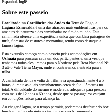
Espanhol, Inglês
Sobre este passeio
Localizada na Cordilheira dos Andes da
Terra do Fogo, a
Laguna Esmeralda
é uma das atrações mais emblemáticas para os
amantes da natureza e das caminhadas no fim do mundo.
Esta
caminhada oferece uma experiência única que combina paisagens de
turfa, florestas de castores e montanhas, tendo como destaque a
famosa lagoa.
Esta excursão começa com o passeio pelas acomodações em
Ushuaia
para procurar cada um dos participantes e, uma vez que
tenhamos todos eles, iremos para o Nordeste pela Rota Nacional Nº
3 até o Vale Tierra Mayor, onde encontraremos a entrada para a
trilha.
A caminhada de ida e volta da trilha leva aproximadamente 4 a 5
horas, durante as quais caminharemos cerca de 9 quilômetros no
total. A dificuldade do mesmo é moderada, adequada para pessoas
com mais de 12 anos a 60 anos, desde que os passageiros estejam
em condições físicas para alcançá-la.
Ao chegar à lagoa, se o tempo permitir, poderemos desfrutar do box
lunch entregue pelo guia no início da excursão, enquanto