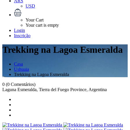
ARS
USD
Your Cart
Your cart is empty
Login
Inscrição
Trekking na Lagoa Esmeralda
Casa
Ushuaia
Trekking na Lagoa Esmeralda
0
(0 Comentários)
Laguna Esmeralda, Tierra del Fuego Province, Argentina