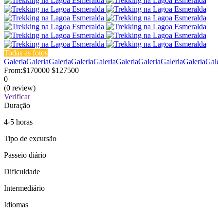
Todas as fotos
Galeria
Galeria
Galeria
Galeria
Galeria
Galeria
Galeria
Galeria
Galeria
Gal
From:
$170000
$127500
0
(0 review)
Verificar
Duração
4-5 horas
Tipo de excursão
Passeio diário
Dificuldade
Intermediário
Idiomas