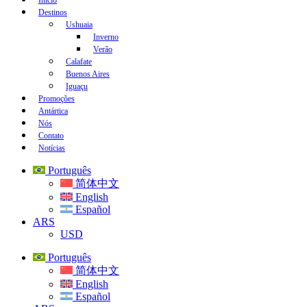
Início
Destinos
Ushuaia
Inverno
Verão
Calafate
Buenos Aires
Iguaçu
Promoções
Antártica
Nós
Contato
Notícias
Português
简体中文
English
Español
ARS
USD
Português
简体中文
English
Español